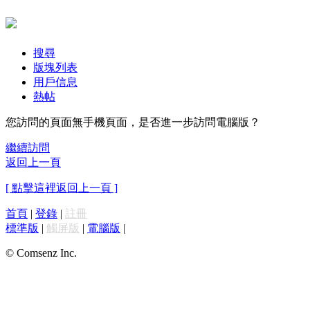
搜尋
版塊列表
用戶信息
熱帖
您訪問的頁面無手機頁面，是否進一步訪問電腦版？
繼續訪問
返回上一頁
[ 點擊這裡返回上一頁 ]
首頁
|
登錄
|
註冊
標準版
|
觸屏版
|
電腦版
|
© Comsenz Inc.