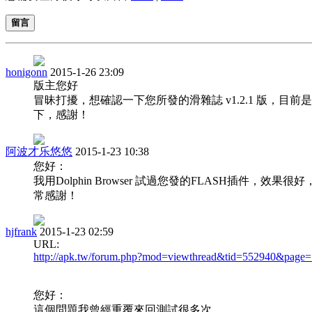
留言
honigonn
2015-1-26 23:09
版主您好
冒昧打擾，想確認一下您所發的滑雜誌 v1.2.1 版
下，感謝！
阿波才乐悠悠
2015-1-23 10:38
您好：
我用Dolphin Browser 試過您發的FLASH插件，效果
常感謝！
hjfrank
2015-1-23 02:59
URL:
http://apk.tw/forum.php?mod=viewthread&tid=552940&page=
您好：
這個問題我曾經重覆來回測試很多次,