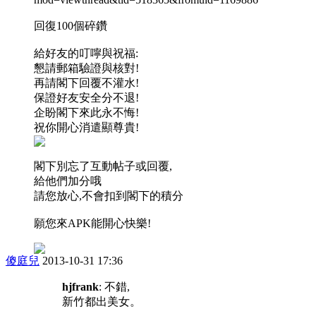
回復100個碎鑽
給好友的叮嚀與祝福:
懇請郵箱驗證與核對!
再請閣下回覆不灌水!
保證好友安全分不退!
企盼閣下來此永不悔!
祝你開心消遣顯尊貴!
閣下別忘了互動帖子或回覆,
給他們加分哦
請您放心,不會扣到閣下的積分
願您來APK能開心快樂!
傻庭兒
2013-10-31 17:36
hjfrank
: 不錯,
新竹都出美女。