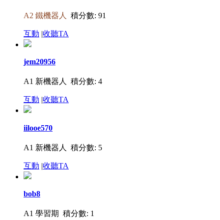
A2 鐵機器人
積分數: 91
互動
|
收聽TA
jem20956
A1 新機器人
積分數: 4
互動
|
收聽TA
iilooe570
A1 新機器人
積分數: 5
互動
|
收聽TA
bob8
A1 學習期
積分數: 1