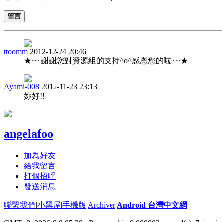
留言
ttoomm
2012-12-24 20:46
★~~謝謝您對資源組的支持^o^感恩您的啦~~★
Ayami-008
2012-11-23 23:13
妳好!!
angelafoo
加為好友
給我留言
打個招呼
發送消息
聯繫我們
|
小黑屋
|
手機版
|
Archiver
|
Android 台灣中文網