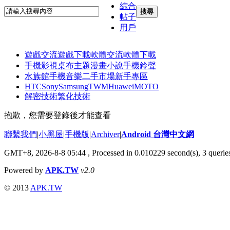
綜合
搜尋
帖子
用戶
遊戲交流
遊戲下載
軟體交流
軟體下載
手機影視
桌布主題
漫畫小說
手機鈴聲
水族館
手機音樂
二手市場
新手專區
HTC
Sony
Samsung
TWM
Huawei
MOTO
解密技術
繁化技術
抱歉，您需要登錄後才能查看
聯繫我們
|
小黑屋
|
手機版
|
Archiver
|
Android 台灣中文網
GMT+8, 2026-8-8 05:44
, Processed in 0.010229 second(s), 3 quer
Powered by
APK.TW
v2.0
© 2013
APK.TW