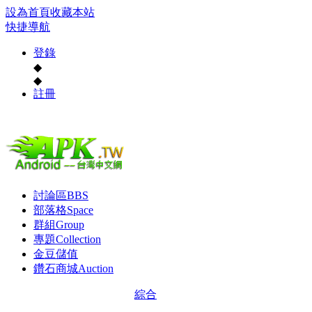
設為首頁
收藏本站
快捷導航
登錄
◆
◆
註冊
討論區
BBS
部落格
Space
群組
Group
專題
Collection
金豆儲值
鑽石商城
Auction
綜合