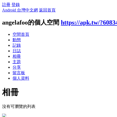
註冊
登錄
Android 台灣中文網
返回首頁
angelafoo的個人空間
https://apk.tw/?6083
空間首頁
動態
記錄
日誌
相冊
主題
分享
留言板
個人資料
相冊
沒有可瀏覽的列表