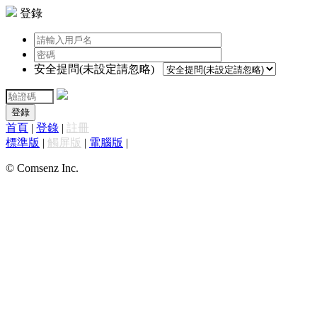
登錄
安全提問(未設定請忽略)
登錄
首頁
|
登錄
|
註冊
標準版
|
觸屏版
|
電腦版
|
© Comsenz Inc.