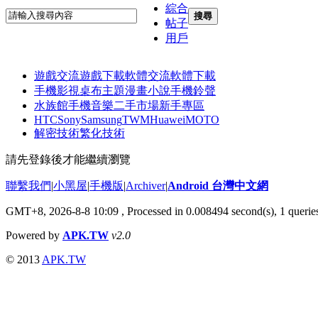
綜合
搜尋
帖子
用戶
遊戲交流
遊戲下載
軟體交流
軟體下載
手機影視
桌布主題
漫畫小說
手機鈴聲
水族館
手機音樂
二手市場
新手專區
HTC
Sony
Samsung
TWM
Huawei
MOTO
解密技術
繁化技術
請先登錄後才能繼續瀏覽
聯繫我們
|
小黑屋
|
手機版
|
Archiver
|
Android 台灣中文網
GMT+8, 2026-8-8 10:09
, Processed in 0.008494 second(s), 1 quer
Powered by
APK.TW
v2.0
© 2013
APK.TW