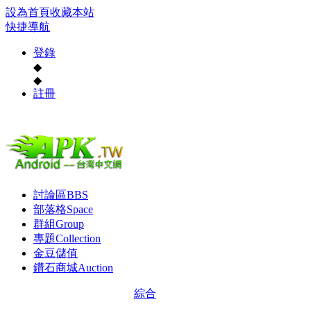
設為首頁
收藏本站
快捷導航
登錄
◆
◆
註冊
討論區
BBS
部落格
Space
群組
Group
專題
Collection
金豆儲值
鑽石商城
Auction
綜合