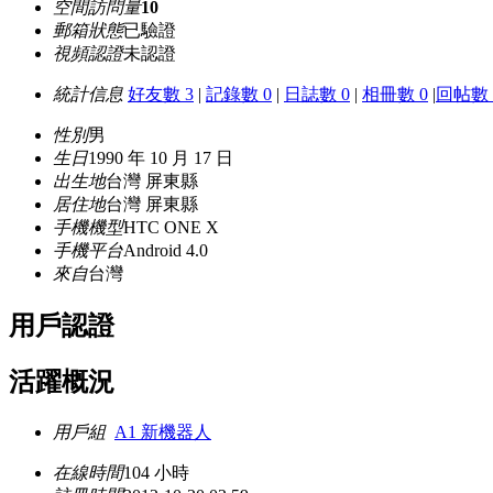
空間訪問量
10
郵箱狀態
已驗證
視頻認證
未認證
統計信息
好友數 3
|
記錄數 0
|
日誌數 0
|
相冊數 0
|
回帖數 
性別
男
生日
1990 年 10 月 17 日
出生地
台灣 屏東縣
居住地
台灣 屏東縣
手機機型
HTC ONE X
手機平台
Android 4.0
來自
台灣
用戶認證
活躍概況
用戶組
A1 新機器人
在線時間
104 小時