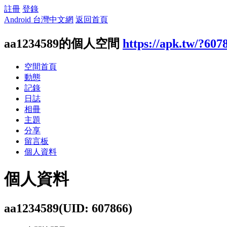
註冊
登錄
Android 台灣中文網
返回首頁
aa1234589的個人空間
https://apk.tw/?607
空間首頁
動態
記錄
日誌
相冊
主題
分享
留言板
個人資料
個人資料
aa1234589
(UID: 607866)