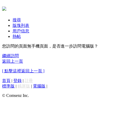
搜尋
版塊列表
用戶信息
熱帖
您訪問的頁面無手機頁面，是否進一步訪問電腦版？
繼續訪問
返回上一頁
[ 點擊這裡返回上一頁 ]
首頁
|
登錄
|
註冊
標準版
|
觸屏版
|
電腦版
|
© Comsenz Inc.