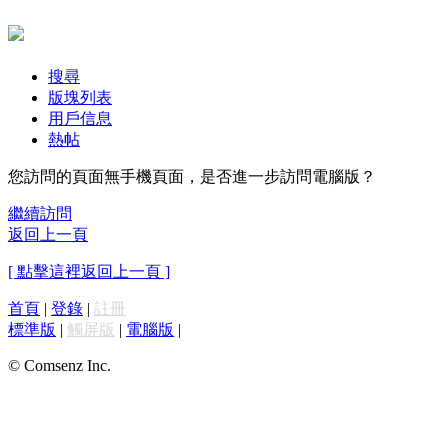
搜尋
版塊列表
用戶信息
熱帖
您訪問的頁面無手機頁面，是否進一步訪問電腦版？
繼續訪問
返回上一頁
[ 點擊這裡返回上一頁 ]
首頁
|
登錄
|
註冊
標準版
|
觸屏版
|
電腦版
|
© Comsenz Inc.