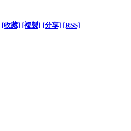
[收藏]
[複製]
[分享]
[RSS]