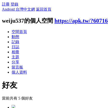
註冊
登錄
Android 台灣中文網
返回首頁
weiju537的個人空間
https://apk.tw/?60716
空間首頁
動態
記錄
日誌
相冊
主題
分享
留言板
個人資料
好友
當前共有
5
個好友