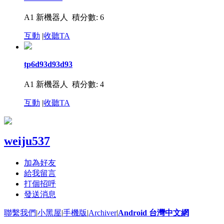
A1 新機器人
積分數: 6
互動
|
收聽TA
tp6d93d93d93
A1 新機器人
積分數: 4
互動
|
收聽TA
weiju537
加為好友
給我留言
打個招呼
發送消息
聯繫我們
|
小黑屋
|
手機版
|
Archiver
|
Android 台灣中文網