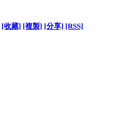
[收藏]
[複製]
[分享]
[RSS]