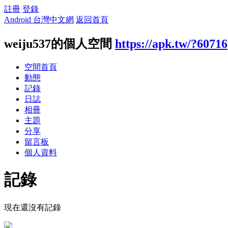
註冊
登錄
Android 台灣中文網
返回首頁
weiju537的個人空間
https://apk.tw/?60716
空間首頁
動態
記錄
日誌
相冊
主題
分享
留言板
個人資料
記錄
現在還沒有記錄