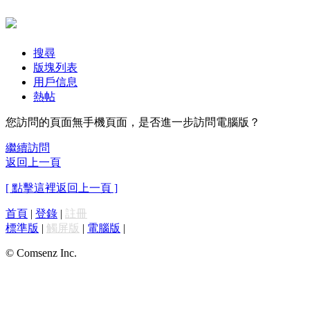
搜尋
版塊列表
用戶信息
熱帖
您訪問的頁面無手機頁面，是否進一步訪問電腦版？
繼續訪問
返回上一頁
[ 點擊這裡返回上一頁 ]
首頁
|
登錄
|
註冊
標準版
|
觸屏版
|
電腦版
|
© Comsenz Inc.