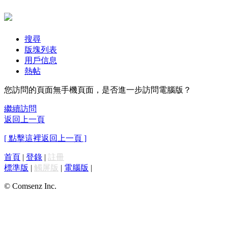
搜尋
版塊列表
用戶信息
熱帖
您訪問的頁面無手機頁面，是否進一步訪問電腦版？
繼續訪問
返回上一頁
[ 點擊這裡返回上一頁 ]
首頁
|
登錄
|
註冊
標準版
|
觸屏版
|
電腦版
|
© Comsenz Inc.