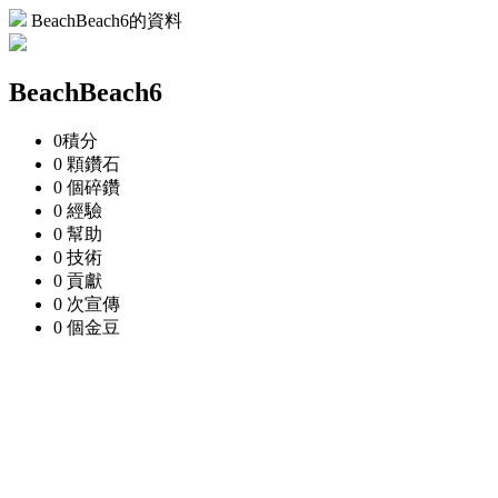
BeachBeach6的資料
BeachBeach6
0
積分
0 顆
鑽石
0 個
碎鑽
0
經驗
0
幫助
0
技術
0
貢獻
0 次
宣傳
0 個
金豆