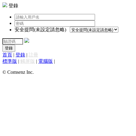
登錄
安全提問(未設定請忽略)
登錄
首頁
|
登錄
|
註冊
標準版
|
觸屏版
|
電腦版
|
© Comsenz Inc.