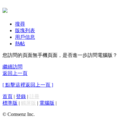
搜尋
版塊列表
用戶信息
熱帖
您訪問的頁面無手機頁面，是否進一步訪問電腦版？
繼續訪問
返回上一頁
[ 點擊這裡返回上一頁 ]
首頁
|
登錄
|
註冊
標準版
|
觸屏版
|
電腦版
|
© Comsenz Inc.