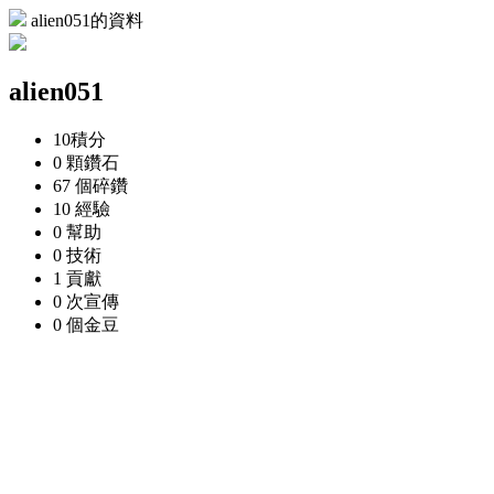
alien051的資料
alien051
10
積分
0 顆
鑽石
67 個
碎鑽
10
經驗
0
幫助
0
技術
1
貢獻
0 次
宣傳
0 個
金豆