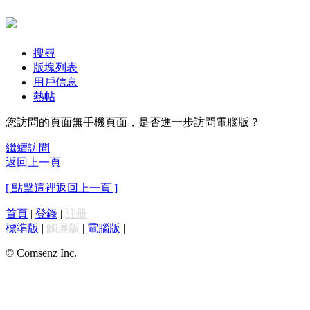
搜尋
版塊列表
用戶信息
熱帖
您訪問的頁面無手機頁面，是否進一步訪問電腦版？
繼續訪問
返回上一頁
[ 點擊這裡返回上一頁 ]
首頁
|
登錄
|
註冊
標準版
|
觸屏版
|
電腦版
|
© Comsenz Inc.