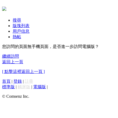
搜尋
版塊列表
用戶信息
熱帖
您訪問的頁面無手機頁面，是否進一步訪問電腦版？
繼續訪問
返回上一頁
[ 點擊這裡返回上一頁 ]
首頁
|
登錄
|
註冊
標準版
|
觸屏版
|
電腦版
|
© Comsenz Inc.