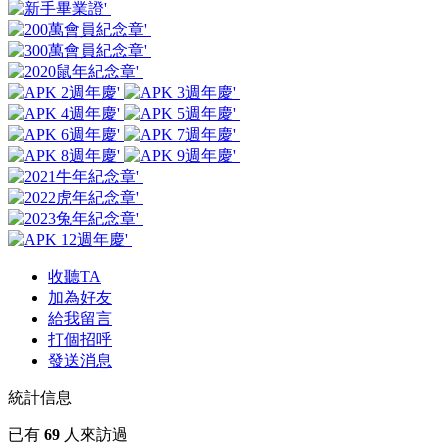
收聽TA
加為好友
給我留言
打個招呼
發送消息
統計信息
已有
69
人來訪過