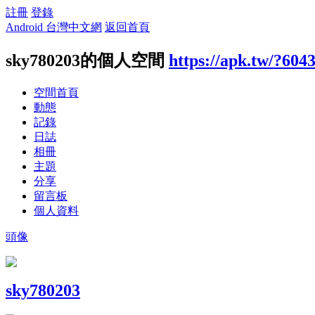
註冊
登錄
Android 台灣中文網
返回首頁
sky780203的個人空間
https://apk.tw/?604
空間首頁
動態
記錄
日誌
相冊
主題
分享
留言板
個人資料
頭像
sky780203