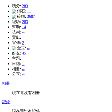
積分:
283
鑽石:
11
碎鑽:
3687
經驗:
283
幫助:
14
技術:
--
貢獻:
--
宣傳:
2
金豆:
--
好友:
45
主題:
--
日誌:
--
相冊:
--
分享:
--
相冊
現在還沒有相冊
記錄
現在還沒有記錄