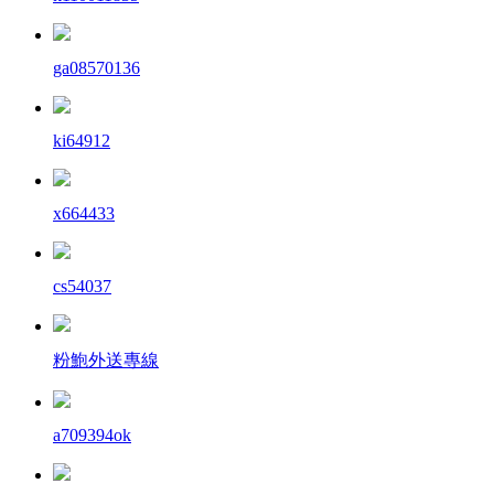
ga08570136
ki64912
x664433
cs54037
粉鮑外送專線
a709394ok