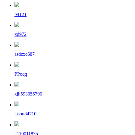
tvt121
xd972
asdzxc687
PPoqq
xjh593055790
jason84710
k110011835