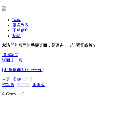
搜尋
版塊列表
用戶信息
熱帖
您訪問的頁面無手機頁面，是否進一步訪問電腦版？
繼續訪問
返回上一頁
[ 點擊這裡返回上一頁 ]
首頁
|
登錄
|
註冊
標準版
|
觸屏版
|
電腦版
|
© Comsenz Inc.