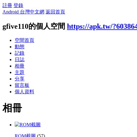
註冊
登錄
Android 台灣中文網
返回首頁
gfive110的個人空間
https://apk.tw/?60386
空間首頁
動態
記錄
日誌
相冊
主題
分享
留言板
個人資料
相冊
ROM截圖
(57)