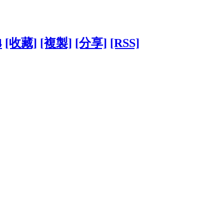
4
[收藏]
[複製]
[分享]
[RSS]