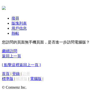
搜尋
版塊列表
用戶信息
熱帖
您訪問的頁面無手機頁面，是否進一步訪問電腦版？
繼續訪問
返回上一頁
[ 點擊這裡返回上一頁 ]
首頁
|
登錄
|
註冊
標準版
|
觸屏版
|
電腦版
|
© Comsenz Inc.