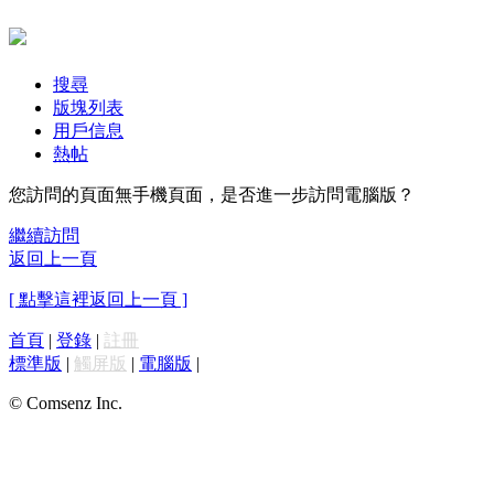
搜尋
版塊列表
用戶信息
熱帖
您訪問的頁面無手機頁面，是否進一步訪問電腦版？
繼續訪問
返回上一頁
[ 點擊這裡返回上一頁 ]
首頁
|
登錄
|
註冊
標準版
|
觸屏版
|
電腦版
|
© Comsenz Inc.