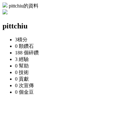
pittchiu的資料
pittchiu
3
積分
0 顆
鑽石
188 個
碎鑽
3
經驗
0
幫助
0
技術
0
貢獻
0 次
宣傳
0 個
金豆