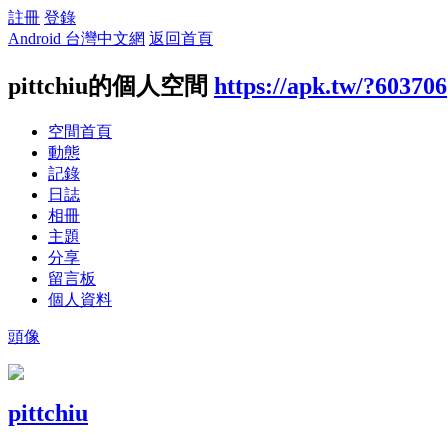
註冊
登錄
Android 台灣中文網
返回首頁
pittchiu的個人空間
https://apk.tw/?603706
空間首頁
動態
記錄
日誌
相冊
主題
分享
留言板
個人資料
頭像
pittchiu