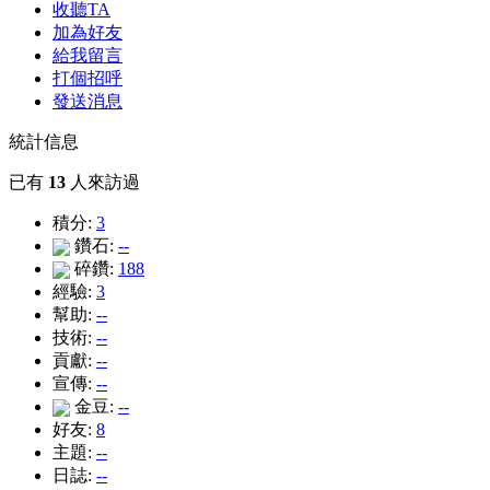
收聽TA
加為好友
給我留言
打個招呼
發送消息
統計信息
已有
13
人來訪過
積分:
3
鑽石:
--
碎鑽:
188
經驗:
3
幫助:
--
技術:
--
貢獻:
--
宣傳:
--
金豆:
--
好友:
8
主題:
--
日誌:
--