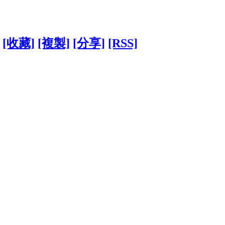
[收藏]
[複製]
[分享]
[RSS]