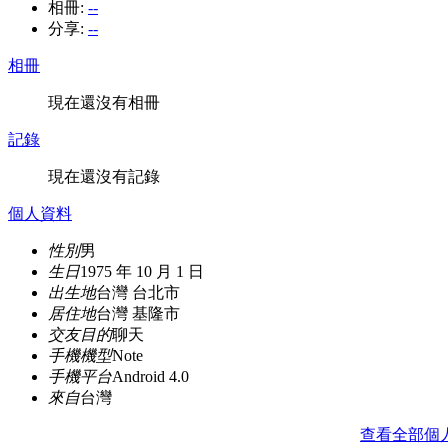
相冊:
--
分享:
--
相冊
現在還沒有相冊
記錄
現在還沒有記錄
個人資料
性別
男
生日
1975 年 10 月 1 日
出生地
台灣 台北市
居住地
台灣 基隆市
交友目的
聊天
手機機型
Note
手機平台
Android 4.0
來自
台灣
查看全部個