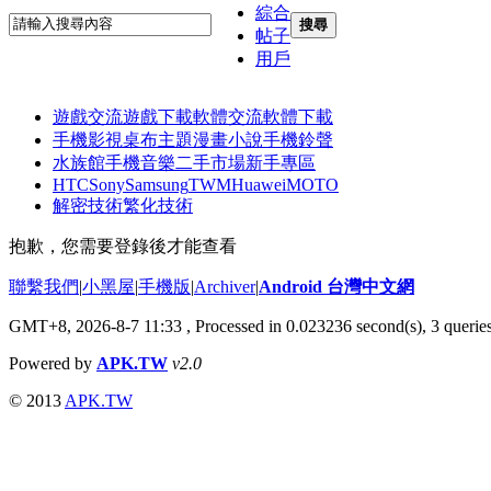
綜合
搜尋
帖子
用戶
遊戲交流
遊戲下載
軟體交流
軟體下載
手機影視
桌布主題
漫畫小說
手機鈴聲
水族館
手機音樂
二手市場
新手專區
HTC
Sony
Samsung
TWM
Huawei
MOTO
解密技術
繁化技術
抱歉，您需要登錄後才能查看
聯繫我們
|
小黑屋
|
手機版
|
Archiver
|
Android 台灣中文網
GMT+8, 2026-8-7 11:33
, Processed in 0.023236 second(s), 3 queri
Powered by
APK.TW
v2.0
© 2013
APK.TW