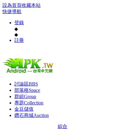
設為首頁
收藏本站
快捷導航
登錄
◆
◆
註冊
討論區
BBS
部落格
Space
群組
Group
專題
Collection
金豆儲值
鑽石商城
Auction
綜合