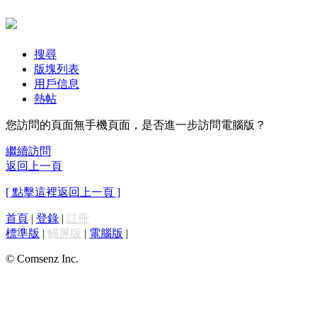
搜尋
版塊列表
用戶信息
熱帖
您訪問的頁面無手機頁面，是否進一步訪問電腦版？
繼續訪問
返回上一頁
[ 點擊這裡返回上一頁 ]
首頁
|
登錄
|
註冊
標準版
|
觸屏版
|
電腦版
|
© Comsenz Inc.