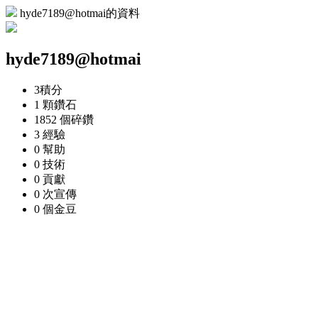
hyde7189@hotmai的資料
hyde7189@hotmai
3
積分
1 顆
鑽石
1852 個
碎鑽
3
經驗
0
幫助
0
技術
0
貢獻
0 次
宣傳
0 個
金豆