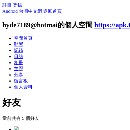
註冊
登錄
Android 台灣中文網
返回首頁
hyde7189@hotmai的個人空間
https://apk
空間首頁
動態
記錄
日誌
相冊
主題
分享
留言板
個人資料
好友
當前共有
5
個好友