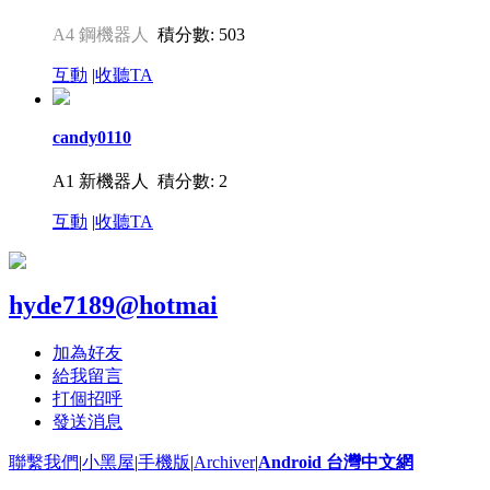
A4 鋼機器人
積分數: 503
互動
|
收聽TA
candy0110
A1 新機器人
積分數: 2
互動
|
收聽TA
hyde7189@hotmai
加為好友
給我留言
打個招呼
發送消息
聯繫我們
|
小黑屋
|
手機版
|
Archiver
|
Android 台灣中文網