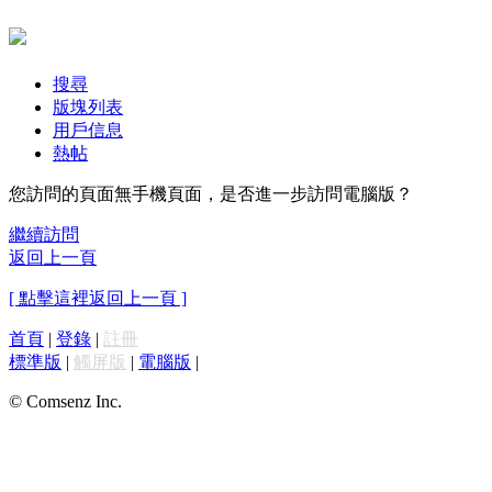
搜尋
版塊列表
用戶信息
熱帖
您訪問的頁面無手機頁面，是否進一步訪問電腦版？
繼續訪問
返回上一頁
[ 點擊這裡返回上一頁 ]
首頁
|
登錄
|
註冊
標準版
|
觸屏版
|
電腦版
|
© Comsenz Inc.