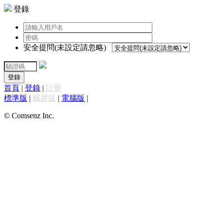
登錄
安全提問(未設定請忽略)
登錄
首頁
|
登錄
|
註冊
標準版
|
觸屏版
|
電腦版
|
© Comsenz Inc.