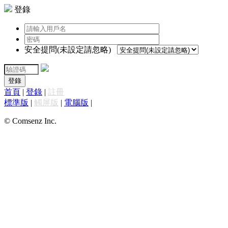
登錄
安全提問(未設定請忽略)
登錄
首頁
|
登錄
|
註冊
標準版
|
觸屏版
|
電腦版
|
© Comsenz Inc.