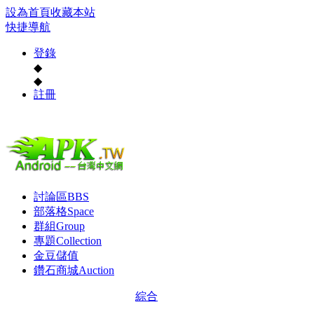
設為首頁
收藏本站
快捷導航
登錄
◆
◆
註冊
討論區
BBS
部落格
Space
群組
Group
專題
Collection
金豆儲值
鑽石商城
Auction
綜合