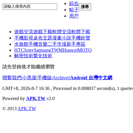
綜合
搜尋
帖子
用戶
遊戲交流
遊戲下載
軟體交流
軟體下載
手機影視
桌布主題
漫畫小說
手機鈴聲
水族館
手機音樂
二手市場
新手專區
HTC
Sony
Samsung
TWM
Huawei
MOTO
解密技術
繁化技術
請先登錄後才能繼續瀏覽
聯繫我們
|
小黑屋
|
手機版
|
Archiver
|
Android 台灣中文網
GMT+8, 2026-8-7 16:36
, Processed in 0.008837 second(s), 1 quer
Powered by
APK.TW
v2.0
© 2013
APK.TW