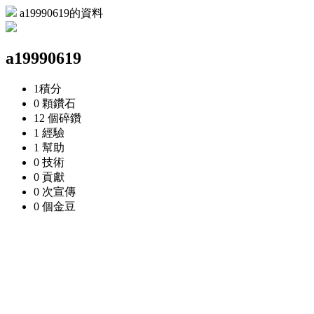
a19990619的資料
a19990619
1
積分
0 顆
鑽石
12 個
碎鑽
1
經驗
1
幫助
0
技術
0
貢獻
0 次
宣傳
0 個
金豆