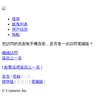
搜尋
版塊列表
用戶信息
熱帖
您訪問的頁面無手機頁面，是否進一步訪問電腦版？
繼續訪問
返回上一頁
[ 點擊這裡返回上一頁 ]
首頁
|
登錄
|
註冊
標準版
|
觸屏版
|
電腦版
|
© Comsenz Inc.