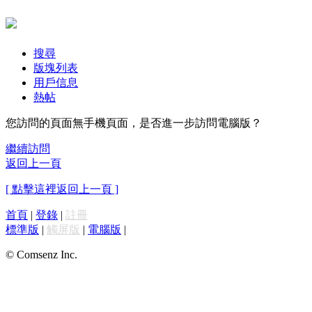
搜尋
版塊列表
用戶信息
熱帖
您訪問的頁面無手機頁面，是否進一步訪問電腦版？
繼續訪問
返回上一頁
[ 點擊這裡返回上一頁 ]
首頁
|
登錄
|
註冊
標準版
|
觸屏版
|
電腦版
|
© Comsenz Inc.