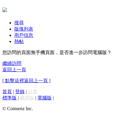
搜尋
版塊列表
用戶信息
熱帖
您訪問的頁面無手機頁面，是否進一步訪問電腦版？
繼續訪問
返回上一頁
[ 點擊這裡返回上一頁 ]
首頁
|
登錄
|
註冊
標準版
|
觸屏版
|
電腦版
|
© Comsenz Inc.