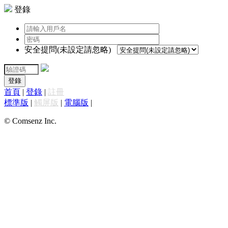
登錄
安全提問(未設定請忽略)
登錄
首頁
|
登錄
|
註冊
標準版
|
觸屏版
|
電腦版
|
© Comsenz Inc.