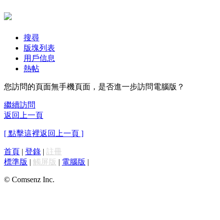
搜尋
版塊列表
用戶信息
熱帖
您訪問的頁面無手機頁面，是否進一步訪問電腦版？
繼續訪問
返回上一頁
[ 點擊這裡返回上一頁 ]
首頁
|
登錄
|
註冊
標準版
|
觸屏版
|
電腦版
|
© Comsenz Inc.