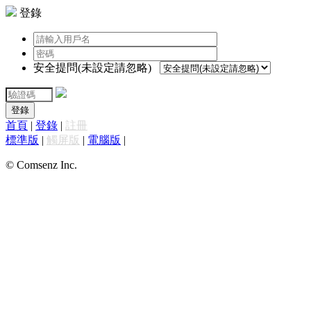
登錄
安全提問(未設定請忽略)
登錄
首頁
|
登錄
|
註冊
標準版
|
觸屏版
|
電腦版
|
© Comsenz Inc.