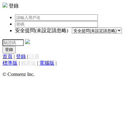
登錄
安全提問(未設定請忽略)
登錄
首頁
|
登錄
|
註冊
標準版
|
觸屏版
|
電腦版
|
© Comsenz Inc.