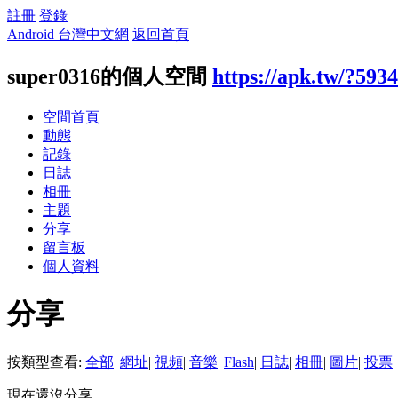
註冊
登錄
Android 台灣中文網
返回首頁
super0316的個人空間
https://apk.tw/?593
空間首頁
動態
記錄
日誌
相冊
主題
分享
留言板
個人資料
分享
按類型查看:
全部
|
網址
|
視頻
|
音樂
|
Flash
|
日誌
|
相冊
|
圖片
|
投票
|
現在還沒分享