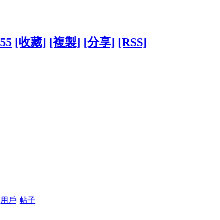
455
[收藏]
[複製]
[分享]
[RSS]
用戶
|
帖子