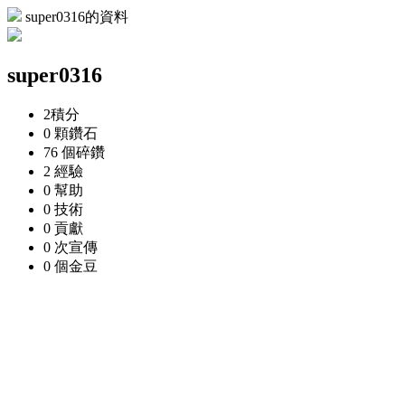
super0316的資料
super0316
2
積分
0 顆
鑽石
76 個
碎鑽
2
經驗
0
幫助
0
技術
0
貢獻
0 次
宣傳
0 個
金豆