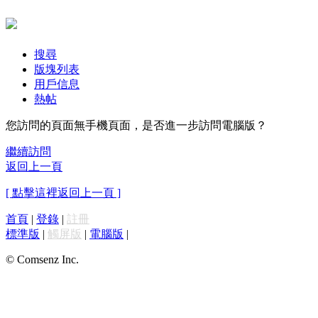
搜尋
版塊列表
用戶信息
熱帖
您訪問的頁面無手機頁面，是否進一步訪問電腦版？
繼續訪問
返回上一頁
[ 點擊這裡返回上一頁 ]
首頁
|
登錄
|
註冊
標準版
|
觸屏版
|
電腦版
|
© Comsenz Inc.