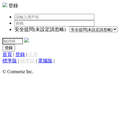
登錄
安全提問(未設定請忽略)
登錄
首頁
|
登錄
|
註冊
標準版
|
觸屏版
|
電腦版
|
© Comsenz Inc.