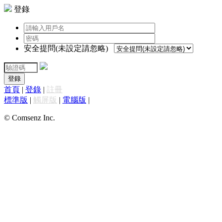
登錄
安全提問(未設定請忽略)
登錄
首頁
|
登錄
|
註冊
標準版
|
觸屏版
|
電腦版
|
© Comsenz Inc.