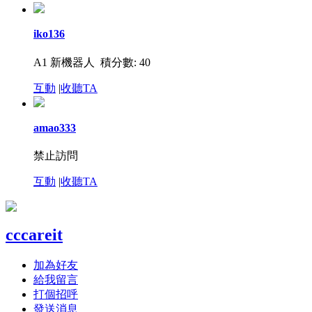
iko136
A1 新機器人
積分數: 40
互動
|
收聽TA
amao333
禁止訪問
互動
|
收聽TA
cccareit
加為好友
給我留言
打個招呼
發送消息