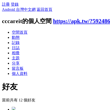
註冊
登錄
Android 台灣中文網
返回首頁
cccareit的個人空間
https://apk.tw/?59248
空間首頁
動態
記錄
日誌
相冊
主題
分享
留言板
個人資料
好友
當前共有
12
個好友