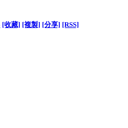
6
[收藏]
[複製]
[分享]
[RSS]